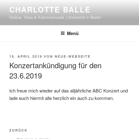
Zum
CHARLOTTE BALLE
Inhalt
Violine, Viola & Kammermusik | Unterricht in Berlin
springen
Menü
VERÖFFENTLICHT
18. APRIL 2019
VON
NEUE-WEBSEITE
AM
Konzertankündigung für den
23.6.2019
Ich freue mich wieder auf das alljährliche ABC Konzert und
lade euch hiermit alle herzlich ein auch zu kommen.
Beitragsnavigation
Vorheriger
ZURÜCK
Beitrag